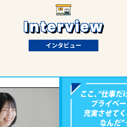
I
n
t
e
r
v
i
e
w
インタビュー