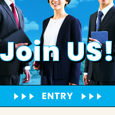
J
o
i
n
U
S
ENTRY